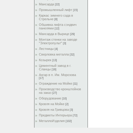
Мансарда
[22]
Промышленный лифт
[15]
Каркас зимнего сада в
Стрельне
[8]
Обшивка лифта сэндвич
панелями
[12]
Мансарда в Вырице
[29]
Монтаж стенки на заводе
"Электропульт"
[3]
Лестницы
[4]
Сверловка металла
[32]
Козырек
[13]
Цементный завод в г.
Сланцы
[16]
Ангар в п. Им. Морозова
[17]
Ограждение на Мойке
[11]
Производство кронштейнов
на заказ
[27]
Оборудование
[10]
Кровля на Мойке
[2]
Кровля на Гривцова
[3]
Предметы Интерьера
[72]
МеталлоИзделия
[102]