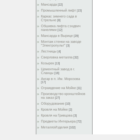
Мансарда
[22]
Промышленный лифт
[15]
Каркас зимнего сада в
Стрельне
[8]
Обшивка лифта сэндвич
панелями
[12]
Мансарда в Вырице
[29]
Монтаж стенки на заводе
"Электропульт"
[3]
Лестницы
[4]
Сверловка металла
[32]
Козырек
[13]
Цементный завод в г.
Сланцы
[16]
Ангар в п. Им. Морозова
[17]
Ограждение на Мойке
[11]
Производство кронштейнов
на заказ
[27]
Оборудование
[10]
Кровля на Мойке
[2]
Кровля на Гривцова
[3]
Предметы Интерьера
[72]
МеталлоИзделия
[102]