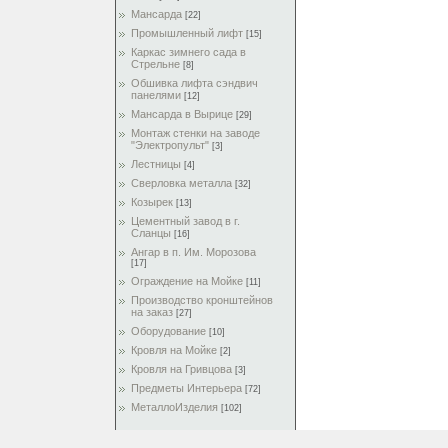
Мансарда
[22]
Промышленный лифт
[15]
Каркас зимнего сада в
Стрельне
[8]
Обшивка лифта сэндвич
панелями
[12]
Мансарда в Вырице
[29]
Монтаж стенки на заводе
"Электропульт"
[3]
Лестницы
[4]
Сверловка металла
[32]
Козырек
[13]
Цементный завод в г.
Сланцы
[16]
Ангар в п. Им. Морозова
[17]
Ограждение на Мойке
[11]
Производство кронштейнов
на заказ
[27]
Оборудование
[10]
Кровля на Мойке
[2]
Кровля на Гривцова
[3]
Предметы Интерьера
[72]
МеталлоИзделия
[102]