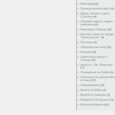
Мансарда
[22]
Промышленный лифт
[15]
Каркас зимнего сада в
Стрельне
[8]
Обшивка лифта сэндвич
панелями
[12]
Мансарда в Вырице
[29]
Монтаж стенки на заводе
"Электропульт"
[3]
Лестницы
[4]
Сверловка металла
[32]
Козырек
[13]
Цементный завод в г.
Сланцы
[16]
Ангар в п. Им. Морозова
[17]
Ограждение на Мойке
[11]
Производство кронштейн
на заказ
[27]
Оборудование
[10]
Кровля на Мойке
[2]
Кровля на Гривцова
[3]
Предметы Интерьера
[72]
МеталлоИзделия
[102]