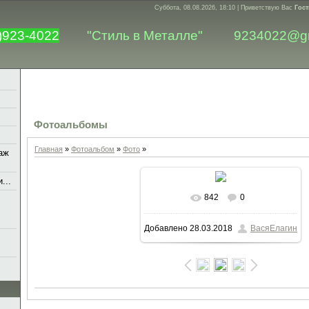
Суббота, 08.08.2026, 18:10 |
Приветствую Вас
Гост
)923-4022
"Стиль в Металле"
9234022@g
Фотоальбомы
Главная
»
Фотоальбом
»
Фото
»
аж
...
842
0
В реальном размере
1200x1600
Добавлено
28.03.2018
ВасяЕлагин
/ 421.1Kb