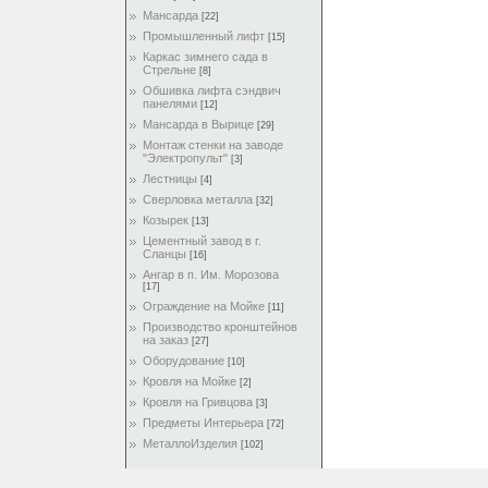
Мансарда
[22]
Промышленный лифт
[15]
Каркас зимнего сада в
Стрельне
[8]
Обшивка лифта сэндвич
панелями
[12]
Мансарда в Вырице
[29]
Монтаж стенки на заводе
"Электропульт"
[3]
Лестницы
[4]
Сверловка металла
[32]
Козырек
[13]
Цементный завод в г.
Сланцы
[16]
Ангар в п. Им. Морозова
[17]
Ограждение на Мойке
[11]
Производство кронштейнов
на заказ
[27]
Оборудование
[10]
Кровля на Мойке
[2]
Кровля на Гривцова
[3]
Предметы Интерьера
[72]
МеталлоИзделия
[102]