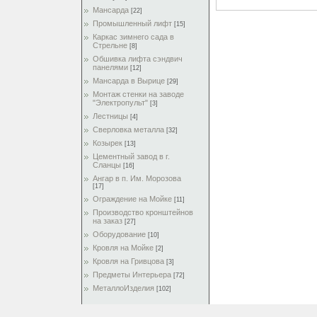
Мансарда
[22]
Промышленный лифт
[15]
Каркас зимнего сада в
Стрельне
[8]
Обшивка лифта сэндвич
панелями
[12]
Мансарда в Вырице
[29]
Монтаж стенки на заводе
"Электропульт"
[3]
Лестницы
[4]
Сверловка металла
[32]
Козырек
[13]
Цементный завод в г.
Сланцы
[16]
Ангар в п. Им. Морозова
[17]
Ограждение на Мойке
[11]
Производство кронштейнов
на заказ
[27]
Оборудование
[10]
Кровля на Мойке
[2]
Кровля на Гривцова
[3]
Предметы Интерьера
[72]
МеталлоИзделия
[102]