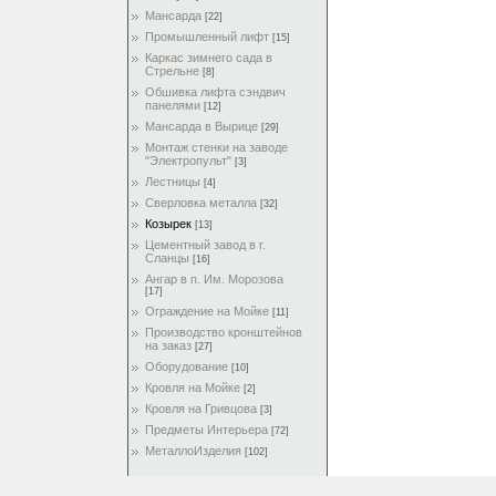
Мансарда
[22]
Промышленный лифт
[15]
Каркас зимнего сада в
Стрельне
[8]
Обшивка лифта сэндвич
панелями
[12]
Мансарда в Вырице
[29]
Монтаж стенки на заводе
"Электропульт"
[3]
Лестницы
[4]
Сверловка металла
[32]
Козырек
[13]
Цементный завод в г.
Сланцы
[16]
Ангар в п. Им. Морозова
[17]
Ограждение на Мойке
[11]
Производство кронштейнов
на заказ
[27]
Оборудование
[10]
Кровля на Мойке
[2]
Кровля на Гривцова
[3]
Предметы Интерьера
[72]
МеталлоИзделия
[102]