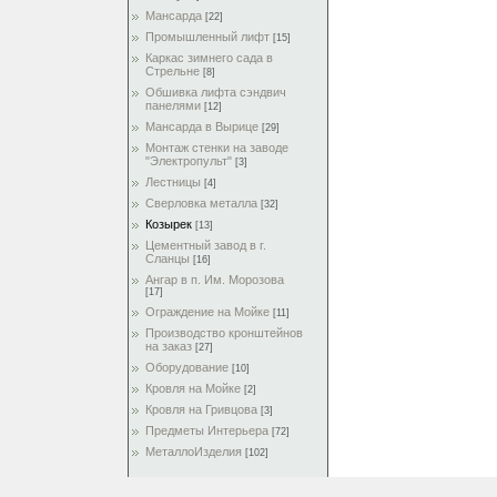
Мансарда
[22]
Промышленный лифт
[15]
Каркас зимнего сада в
Стрельне
[8]
Обшивка лифта сэндвич
панелями
[12]
Мансарда в Вырице
[29]
Монтаж стенки на заводе
"Электропульт"
[3]
Лестницы
[4]
Сверловка металла
[32]
Козырек
[13]
Цементный завод в г.
Сланцы
[16]
Ангар в п. Им. Морозова
[17]
Ограждение на Мойке
[11]
Производство кронштейнов
на заказ
[27]
Оборудование
[10]
Кровля на Мойке
[2]
Кровля на Гривцова
[3]
Предметы Интерьера
[72]
МеталлоИзделия
[102]