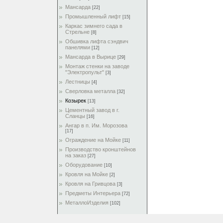
Мансарда
[22]
Промышленный лифт
[15]
Каркас зимнего сада в
Стрельне
[8]
Обшивка лифта сэндвич
панелями
[12]
Мансарда в Вырице
[29]
Монтаж стенки на заводе
"Электропульт"
[3]
Лестницы
[4]
Сверловка металла
[32]
Козырек
[13]
Цементный завод в г.
Сланцы
[16]
Ангар в п. Им. Морозова
[17]
Ограждение на Мойке
[11]
Производство кронштейнов
на заказ
[27]
Оборудование
[10]
Кровля на Мойке
[2]
Кровля на Гривцова
[3]
Предметы Интерьера
[72]
МеталлоИзделия
[102]