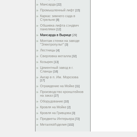
Мансарда
[22]
Промышленный лифт
[15]
Каркас зимнего сада в
Стрельне
[8]
Обшивка лифта сэндвич
панелями
[12]
Мансарда в Вырице
[29]
Монтаж стенки на заводе
"Электропульт"
[3]
Лестницы
[4]
Сверловка металла
[32]
Козырек
[13]
Цементный завод в г.
Сланцы
[16]
Ангар в п. Им. Морозова
[17]
Ограждение на Мойке
[11]
Производство кронштейнов
на заказ
[27]
Оборудование
[10]
Кровля на Мойке
[2]
Кровля на Гривцова
[3]
Предметы Интерьера
[72]
МеталлоИзделия
[102]