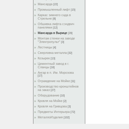
Мансарда
[22]
Промышленный лифт
[15]
Каркас зимнего сада в
Стрельне
[8]
Обшивка лифта сэндвич
панелями
[12]
Мансарда в Вырице
[29]
Монтаж стенки на заводе
"Электропульт"
[3]
Лестницы
[4]
Сверловка металла
[32]
Козырек
[13]
Цементный завод в г.
Сланцы
[16]
Ангар в п. Им. Морозова
[17]
Ограждение на Мойке
[11]
Производство кронштейнов
на заказ
[27]
Оборудование
[10]
Кровля на Мойке
[2]
Кровля на Гривцова
[3]
Предметы Интерьера
[72]
МеталлоИзделия
[102]