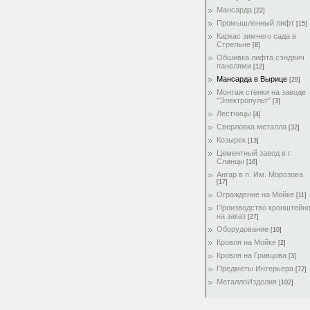
Мансарда
[22]
Промышленный лифт
[15]
Каркас зимнего сада в
Стрельне
[8]
Обшивка лифта сэндвич
панелями
[12]
Мансарда в Вырице
[29]
Монтаж стенки на заводе
"Электропульт"
[3]
Лестницы
[4]
Сверловка металла
[32]
Козырек
[13]
Цементный завод в г.
Сланцы
[16]
Ангар в п. Им. Морозова
[17]
Ограждение на Мойке
[11]
Производство кронштейн
на заказ
[27]
Оборудование
[10]
Кровля на Мойке
[2]
Кровля на Гривцова
[3]
Предметы Интерьера
[72]
МеталлоИзделия
[102]