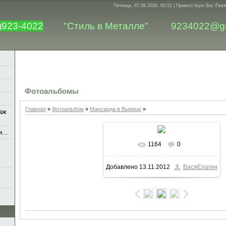
Пятница, 07.08.2026, 00:51 |
Приветствую Вас
Гост
)923-4022
"Стиль в Металле"
9234022@g
Фотоальбомы
Главная
»
Фотоальбом
»
Мансарда в Вырице
»
аж
...
1164
0
В реальном размере
1600x1200
Добавлено
13.11.2012
ВасяЕлагин
/ 215.9Kb