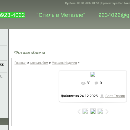
Суббота, 08.08.2026, 01:53 |
Приветствую Вас
Гост
)923-4022
"Стиль в Металле"
9234022@g
Фотоальбомы
Главная
»
Фотоальбом
»
МеталлоИзделия
»
аж
...
81
0
В реальном размере
2000x1500
Добавлено
24.12.2025
ВасяЕлагин
/ 817.5Kb