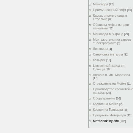
Мансарда
[22]
Промышленный лифт
[15]
Каркас зимнего сада в
Стрельне
[8]
Обшивка лифта сэндвич
панелями
[12]
Мансарда в Вырице
[29]
Монтаж стенки на заводе
"Электропульт"
[3]
Лестницы
[4]
Сверловка металла
[32]
Козырек
[13]
Цементный завод в г.
Сланцы
[16]
Ангар в п. Им. Морозова
[17]
Ограждение на Мойке
[11]
Производство кронштейн
на заказ
[27]
Оборудование
[10]
Кровля на Мойке
[2]
Кровля на Гривцова
[3]
Предметы Интерьера
[72]
МеталлоИзделия
[102]