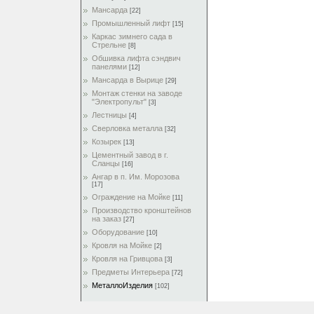
Мансарда
[22]
Промышленный лифт
[15]
Каркас зимнего сада в
Стрельне
[8]
Обшивка лифта сэндвич
панелями
[12]
Мансарда в Вырице
[29]
Монтаж стенки на заводе
"Электропульт"
[3]
Лестницы
[4]
Сверловка металла
[32]
Козырек
[13]
Цементный завод в г.
Сланцы
[16]
Ангар в п. Им. Морозова
[17]
Ограждение на Мойке
[11]
Производство кронштейнов
на заказ
[27]
Оборудование
[10]
Кровля на Мойке
[2]
Кровля на Гривцова
[3]
Предметы Интерьера
[72]
МеталлоИзделия
[102]