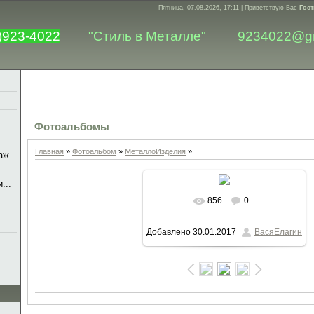
Пятница, 07.08.2026, 17:11 |
Приветствую Вас
Гост
)923-4022
"Стиль в Металле"
9234022@g
Фотоальбомы
Главная
»
Фотоальбом
»
МеталлоИзделия
»
аж
...
856
0
В реальном размере
1130x1154
Добавлено
30.01.2017
ВасяЕлагин
/ 496.6Kb