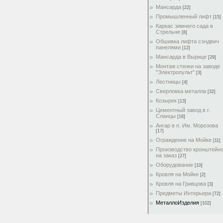
Мансарда
[22]
Промышленный лифт
[15]
Каркас зимнего сада в
Стрельне
[8]
Обшивка лифта сэндвич
панелями
[12]
Мансарда в Вырице
[29]
Монтаж стенки на заводе
"Электропульт"
[3]
Лестницы
[4]
Сверловка металла
[32]
Козырек
[13]
Цементный завод в г.
Сланцы
[16]
Ангар в п. Им. Морозова
[17]
Ограждение на Мойке
[11]
Производство кронштейн
на заказ
[27]
Оборудование
[10]
Кровля на Мойке
[2]
Кровля на Гривцова
[3]
Предметы Интерьера
[72]
МеталлоИзделия
[102]