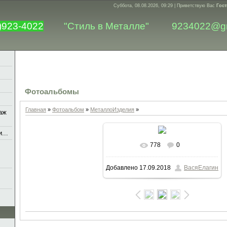
Суббота, 08.08.2026, 09:29 |
Приветствую Вас
Гост
)923-4022
"Стиль в Металле"
9234022@g
Фотоальбомы
Главная
»
Фотоальбом
»
МеталлоИзделия
»
аж
...
778
0
В реальном размере
1200x1600
Добавлено
17.09.2018
ВасяЕлагин
/ 506.6Kb