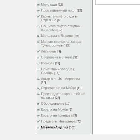
Мансарда
[22]
Промышленный лифт
[15]
Каркас зимнего сада в
Стрельне
[8]
Обшивка лифта сэндвич
панелями
[12]
Мансарда в Вырице
[29]
Монтаж стенки на заводе
"Электропульт"
[3]
Лестницы
[4]
Сверловка металла
[32]
Козырек
[13]
Цементный завод в г.
Сланцы
[16]
Ангар в п. Им. Морозова
[17]
Ограждение на Мойке
[11]
Производство кронштейнов
на заказ
[27]
Оборудование
[10]
Кровля на Мойке
[2]
Кровля на Гривцова
[3]
Предметы Интерьера
[72]
МеталлоИзделия
[102]