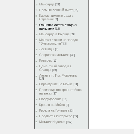
Мансарда
[22]
Промышленный лифт
[15]
Каркас зимнего сада в
Стрельне
[8]
Обшивка лифта сэндвич
панелями
[12]
Мансарда в Вырице
[29]
Монтаж стенки на заводе
"Электропульт"
[3]
Лестницы
[4]
Сверловка металла
[32]
Козырек
[13]
Цементный завод в г.
Сланцы
[16]
Ангар в п. Им. Морозова
[17]
Ограждение на Мойке
[11]
Производство кронштейнов
на заказ
[27]
Оборудование
[10]
Кровля на Мойке
[2]
Кровля на Гривцова
[3]
Предметы Интерьера
[72]
МеталлоИзделия
[102]