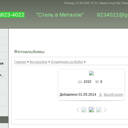
Пятница, 07.08.2026, 07:51 |
Приветствую Вас
Гост
)923-4022
"Стиль в Металле"
9234022@g
Фотоальбомы
Главная
»
Фотоальбом
»
Ограждение на Мойке
»
аж
...
1032
0
В реальном размере
1600x1200
Добавлено
01.05.2014
ВасяЕлагин
/ 224.7Kb