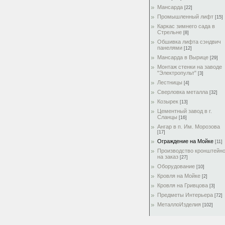
Мансарда
[22]
Промышленный лифт
[15]
Каркас зимнего сада в
Стрельне
[8]
Обшивка лифта сэндвич
панелями
[12]
Мансарда в Вырице
[29]
Монтаж стенки на заводе
"Электропульт"
[3]
Лестницы
[4]
Сверловка металла
[32]
Козырек
[13]
Цементный завод в г.
Сланцы
[16]
Ангар в п. Им. Морозова
[17]
Ограждение на Мойке
[11]
Производство кронштейн
на заказ
[27]
Оборудование
[10]
Кровля на Мойке
[2]
Кровля на Гривцова
[3]
Предметы Интерьера
[72]
МеталлоИзделия
[102]