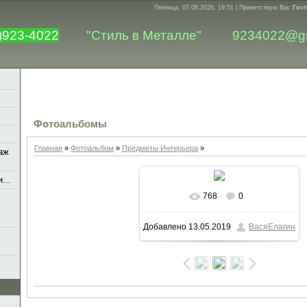
Пятница, 07.08.2026, 19:51 |
Приветствую Вас
Гост
)923-4022
"Стиль в Металле"
9234022@g
Фотоальбомы
Главная
»
Фотоальбом
»
Предметы Интерьера
»
аж
...
768
0
В реальном размере
1200x1600
Добавлено
13.05.2019
ВасяЕлагин
/ 366.7Kb