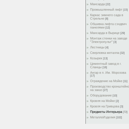
Мансарда
[22]
Промышленный лифт
[15]
Каркас зимнего сада в
Стрельне
[8]
Обшивка лифта сэндвич
панелями
[12]
Мансарда в Вырице
[29]
Монтаж стенки на заводе
"Электропульт"
[3]
Лестницы
[4]
Сверловка металла
[32]
Козырек
[13]
Цементный завод в г.
Сланцы
[16]
Ангар в п. Им. Морозова
[17]
Ограждение на Мойке
[11]
Производство кронштейн
на заказ
[27]
Оборудование
[10]
Кровля на Мойке
[2]
Кровля на Гривцова
[3]
Предметы Интерьера
[72]
МеталлоИзделия
[102]