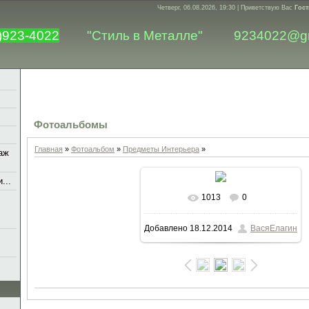
Четверг, 06.08.2026, 19:30 |
Приветствую Вас
Гост
)923-4022
"Стиль в Металле"
9234022@g
Фотоальбомы
Главная
»
Фотоальбом
»
Предметы Интерьера
»
аж
...
1013
0
В реальном размере
1600x1200
Добавлено
18.12.2014
ВасяЕлагин
/ 166.5Kb