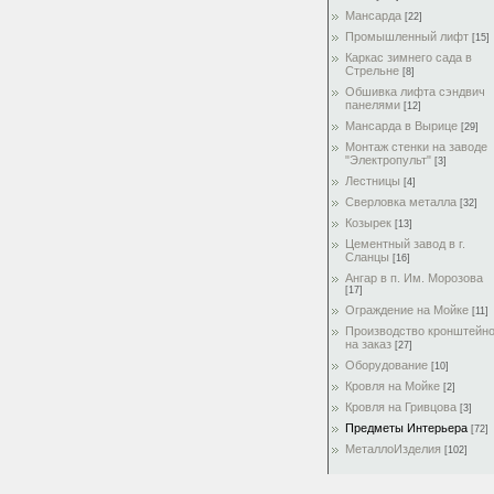
Мансарда
[22]
Промышленный лифт
[15]
Каркас зимнего сада в
Стрельне
[8]
Обшивка лифта сэндвич
панелями
[12]
Мансарда в Вырице
[29]
Монтаж стенки на заводе
"Электропульт"
[3]
Лестницы
[4]
Сверловка металла
[32]
Козырек
[13]
Цементный завод в г.
Сланцы
[16]
Ангар в п. Им. Морозова
[17]
Ограждение на Мойке
[11]
Производство кронштейн
на заказ
[27]
Оборудование
[10]
Кровля на Мойке
[2]
Кровля на Гривцова
[3]
Предметы Интерьера
[72]
МеталлоИзделия
[102]