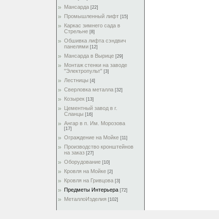
Мансарда
[22]
Промышленный лифт
[15]
Каркас зимнего сада в
Стрельне
[8]
Обшивка лифта сэндвич
панелями
[12]
Мансарда в Вырице
[29]
Монтаж стенки на заводе
"Электропульт"
[3]
Лестницы
[4]
Сверловка металла
[32]
Козырек
[13]
Цементный завод в г.
Сланцы
[16]
Ангар в п. Им. Морозова
[17]
Ограждение на Мойке
[11]
Производство кронштейнов
на заказ
[27]
Оборудование
[10]
Кровля на Мойке
[2]
Кровля на Гривцова
[3]
Предметы Интерьера
[72]
МеталлоИзделия
[102]