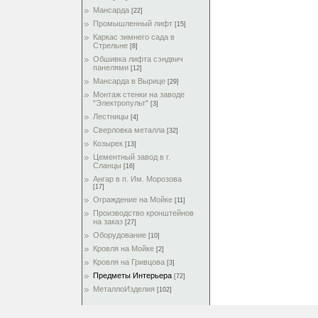
Мансарда
[22]
Промышленный лифт
[15]
Каркас зимнего сада в
Стрельне
[8]
Обшивка лифта сэндвич
панелями
[12]
Мансарда в Вырице
[29]
Монтаж стенки на заводе
"Электропульт"
[3]
Лестницы
[4]
Сверловка металла
[32]
Козырек
[13]
Цементный завод в г.
Сланцы
[16]
Ангар в п. Им. Морозова
[17]
Ограждение на Мойке
[11]
Производство кронштейнов
на заказ
[27]
Оборудование
[10]
Кровля на Мойке
[2]
Кровля на Гривцова
[3]
Предметы Интерьера
[72]
МеталлоИзделия
[102]