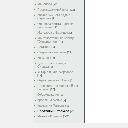
Мансарда
[22]
Промышленный лифт
[15]
Каркас зимнего сада в
Стрельне
[8]
Обшивка лифта сэндвич
панелями
[12]
Мансарда в Вырице
[29]
Монтаж стенки на заводе
"Электропульт"
[3]
Лестницы
[4]
Сверловка металла
[32]
Козырек
[13]
Цементный завод в г.
Сланцы
[16]
Ангар в п. Им. Морозова
[17]
Ограждение на Мойке
[11]
Производство кронштейнов
на заказ
[27]
Оборудование
[10]
Кровля на Мойке
[2]
Кровля на Гривцова
[3]
Предметы Интерьера
[72]
МеталлоИзделия
[102]