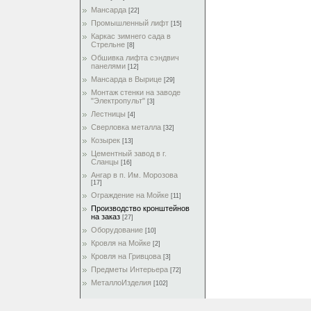
Мансарда
[22]
Промышленный лифт
[15]
Каркас зимнего сада в
Стрельне
[8]
Обшивка лифта сэндвич
панелями
[12]
Мансарда в Вырице
[29]
Монтаж стенки на заводе
"Электропульт"
[3]
Лестницы
[4]
Сверловка металла
[32]
Козырек
[13]
Цементный завод в г.
Сланцы
[16]
Ангар в п. Им. Морозова
[17]
Ограждение на Мойке
[11]
Производство кронштейнов
на заказ
[27]
Оборудование
[10]
Кровля на Мойке
[2]
Кровля на Гривцова
[3]
Предметы Интерьера
[72]
МеталлоИзделия
[102]