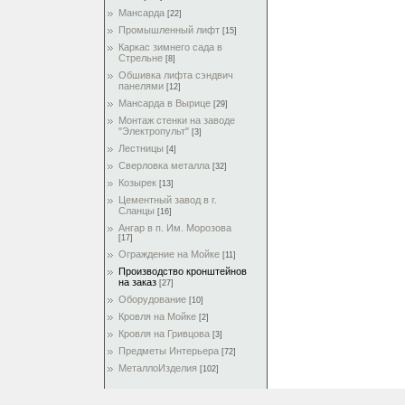
Мансарда
[22]
Промышленный лифт
[15]
Каркас зимнего сада в
Стрельне
[8]
Обшивка лифта сэндвич
панелями
[12]
Мансарда в Вырице
[29]
Монтаж стенки на заводе
"Электропульт"
[3]
Лестницы
[4]
Сверловка металла
[32]
Козырек
[13]
Цементный завод в г.
Сланцы
[16]
Ангар в п. Им. Морозова
[17]
Ограждение на Мойке
[11]
Производство кронштейнов
на заказ
[27]
Оборудование
[10]
Кровля на Мойке
[2]
Кровля на Гривцова
[3]
Предметы Интерьера
[72]
МеталлоИзделия
[102]