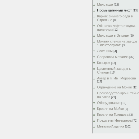
Мансарда
[22]
Промышленный лифт
[15]
Каркас зимнего сада в
Стрельне
[8]
Обшивка лифта сэндвич
панелями
[12]
Мансарда в Вырице
[29]
Монтаж стенки на заводе
"Электропульт"
[3]
Лестницы
[4]
Сверловка металла
[32]
Козырек
[13]
Цементный завод в г.
Сланцы
[16]
Ангар в п. Им. Морозова
[17]
Ограждение на Мойке
[11]
Производство кронштейн
на заказ
[27]
Оборудование
[10]
Кровля на Мойке
[2]
Кровля на Гривцова
[3]
Предметы Интерьера
[72]
МеталлоИзделия
[102]