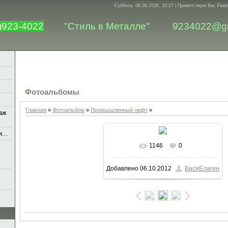
Суббота, 08.08.2026, 20:27 |
Приветствую Вас
Гост
)923-4022
"Стиль в Металле"
9234022@g
Фотоальбомы
Главная
»
Фотоальбом
»
Промышленный лифт
»
аж
...
1146
0
В реальном размере
1600x1200
Добавлено
06.10.2012
ВасяЕлагин
/ 194.2Kb