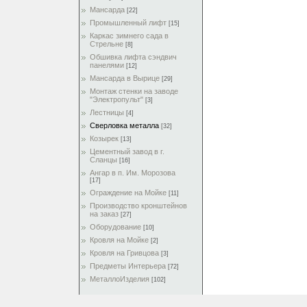
Мансарда
[22]
Промышленный лифт
[15]
Каркас зимнего сада в
Стрельне
[8]
Обшивка лифта сэндвич
панелями
[12]
Мансарда в Вырице
[29]
Монтаж стенки на заводе
"Электропульт"
[3]
Лестницы
[4]
Сверловка металла
[32]
Козырек
[13]
Цементный завод в г.
Сланцы
[16]
Ангар в п. Им. Морозова
[17]
Ограждение на Мойке
[11]
Производство кронштейнов
на заказ
[27]
Оборудование
[10]
Кровля на Мойке
[2]
Кровля на Гривцова
[3]
Предметы Интерьера
[72]
МеталлоИзделия
[102]