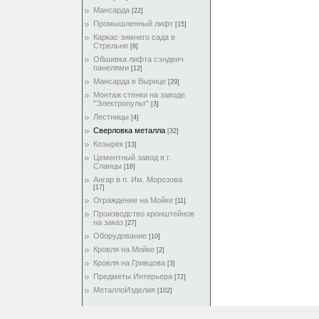
Мансарда
[22]
Промышленный лифт
[15]
Каркас зимнего сада в
Стрельне
[8]
Обшивка лифта сэндвич
панелями
[12]
Мансарда в Вырице
[29]
Монтаж стенки на заводе
"Электропульт"
[3]
Лестницы
[4]
Сверловка металла
[32]
Козырек
[13]
Цементный завод в г.
Сланцы
[16]
Ангар в п. Им. Морозова
[17]
Ограждение на Мойке
[11]
Производство кронштейнов
на заказ
[27]
Оборудование
[10]
Кровля на Мойке
[2]
Кровля на Гривцова
[3]
Предметы Интерьера
[72]
МеталлоИзделия
[102]