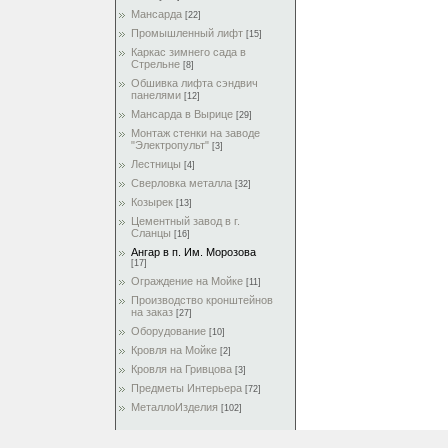
Мансарда
[22]
Промышленный лифт
[15]
Каркас зимнего сада в
Стрельне
[8]
Обшивка лифта сэндвич
панелями
[12]
Мансарда в Вырице
[29]
Монтаж стенки на заводе
"Электропульт"
[3]
Лестницы
[4]
Сверловка металла
[32]
Козырек
[13]
Цементный завод в г.
Сланцы
[16]
Ангар в п. Им. Морозова
[17]
Ограждение на Мойке
[11]
Производство кронштейнов
на заказ
[27]
Оборудование
[10]
Кровля на Мойке
[2]
Кровля на Гривцова
[3]
Предметы Интерьера
[72]
МеталлоИзделия
[102]