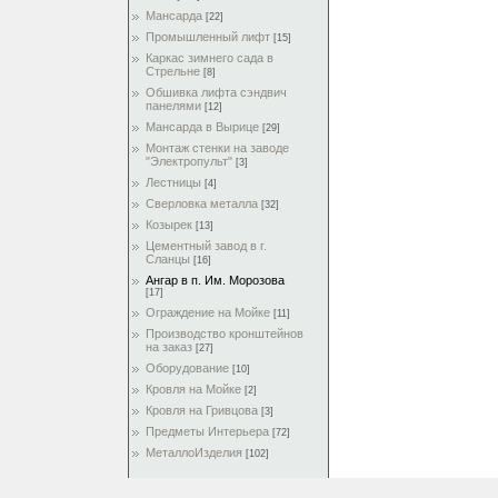
Мансарда
[22]
Промышленный лифт
[15]
Каркас зимнего сада в
Стрельне
[8]
Обшивка лифта сэндвич
панелями
[12]
Мансарда в Вырице
[29]
Монтаж стенки на заводе
"Электропульт"
[3]
Лестницы
[4]
Сверловка металла
[32]
Козырек
[13]
Цементный завод в г.
Сланцы
[16]
Ангар в п. Им. Морозова
[17]
Ограждение на Мойке
[11]
Производство кронштейнов
на заказ
[27]
Оборудование
[10]
Кровля на Мойке
[2]
Кровля на Гривцова
[3]
Предметы Интерьера
[72]
МеталлоИзделия
[102]