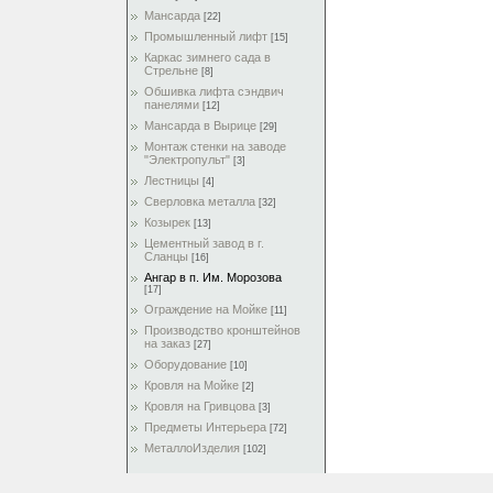
Мансарда
[22]
Промышленный лифт
[15]
Каркас зимнего сада в
Стрельне
[8]
Обшивка лифта сэндвич
панелями
[12]
Мансарда в Вырице
[29]
Монтаж стенки на заводе
"Электропульт"
[3]
Лестницы
[4]
Сверловка металла
[32]
Козырек
[13]
Цементный завод в г.
Сланцы
[16]
Ангар в п. Им. Морозова
[17]
Ограждение на Мойке
[11]
Производство кронштейнов
на заказ
[27]
Оборудование
[10]
Кровля на Мойке
[2]
Кровля на Гривцова
[3]
Предметы Интерьера
[72]
МеталлоИзделия
[102]